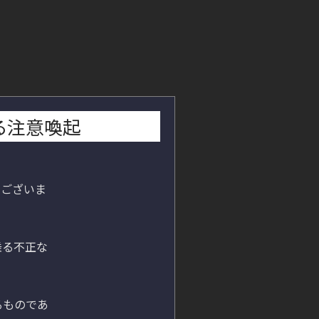
る注意喚起
うございま
乗る不正な
るものであ