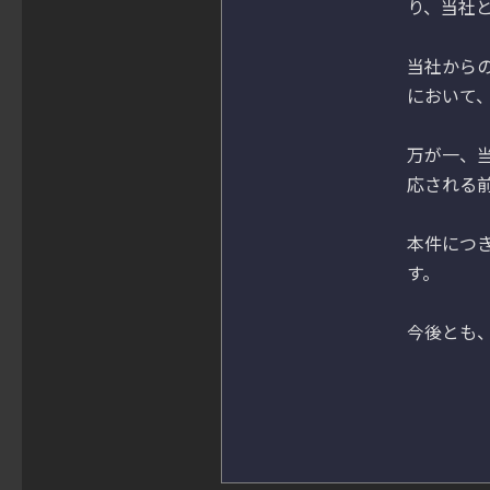
り、当社
当社から
において
万が一、
応される
本件につ
す。

今後とも