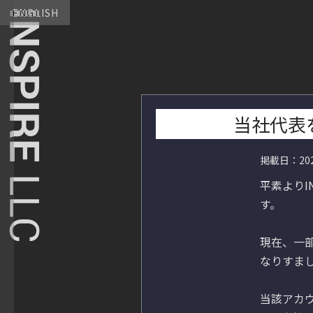
ENGLISH
当社代表
掲載日：20
平素よりI
す。

現在、一
なりすまし
当該アカ