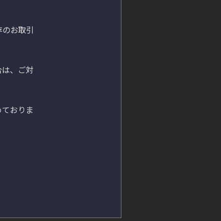


存のお取引
合は、ご対


めておりま